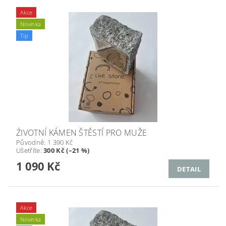
Akce
Novinka
Tip
ŹIVOTNÍ KÁMEN ŠTĚSTÍ PRO MUŽE
Původně:
1 390 Kč
Ušetříte
:
300 Kč (–21 %)
1 090 Kč
DETAIL
Akce
Novinka