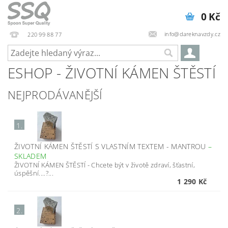
0 Kč
info@dareknavzdy.cz
220 99 88 77
ESHOP - ŽIVOTNÍ KÁMEN ŠTĚSTÍ
NEJPRODÁVANĚJŠÍ
1.
ŽIVOTNÍ KÁMEN ŠTĚSTÍ S VLASTNÍM TEXTEM - MANTROU
–
SKLADEM
ŽIVOTNÍ KÁMEN ŠTĚSTÍ - Chcete být v životě zdraví, šťastní,
úspěšní....?...
1 290 Kč
2.