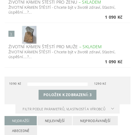
ŹIVOTNÍ KÁMEN ŠTĚSTÍ PRO ŽENU
–
SKLADEM
ŽIVOTNÍ KÁMEN ŠTĚSTÍ - Chcete být v životě zdraví, šťastní,
úspěšní....?...
1 090 Kč
3.
ŹIVOTNÍ KÁMEN ŠTĚSTÍ PRO MUŽE
–
SKLADEM
ŽIVOTNÍ KÁMEN ŠTĚSTÍ - Chcete být v životě zdraví, šťastní,
úspěšní....?...
1 090 Kč
1090
Kč
1290
Kč
POLOŽEK K ZOBRAZENÍ:
3
FILTR PODLE PARAMETRŮ, VLASTNOSTÍ A VÝROBCŮ
NEJDRAŽŠÍ
NEJLEVNĚJŠÍ
NEJPRODÁVANĚJŠÍ
ABECEDNĚ