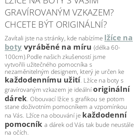
GRAVÍROVANÝM VZKAZEM?
CHCETE BÝT ORIGINÁLNÍ?
lžíce na
Zavítali jste na stránky, kde nabízíme
boty
vyráběné na míru
(délka 60-
100cm).
Podle našich zkušeností jsme
vytvořili užitečného pomocníka s
nezaměnitelným designem, který je určen ke
každodennímu užití
.
Lžíce na boty s
originální
gravírovaným vzkazem je ideální
dárek
. Obouvací lžíce s grafikou se potom
stane doživotním pomocníkem a vzpomínkou
každodenní
na Vás. Lžíce na obouvání je
pomocník
a dárek od Vás tak bude neustále
na očích.