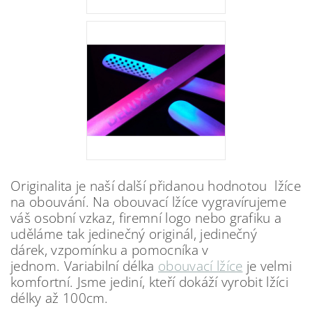
Originalita je naší další přidanou hodnotou lžíce
na obouvání. Na obouvací lžíce vygravírujeme
váš osobní vzkaz, firemní logo nebo grafiku a
uděláme tak jedinečný originál, jedinečný
dárek, vzpomínku a pomocníka v
jednom. Variabilní délka
obouvací lžíce
je velmi
komfortní. Jsme jediní, kteří dokáží vyrobit lžíci
délky až 100cm.