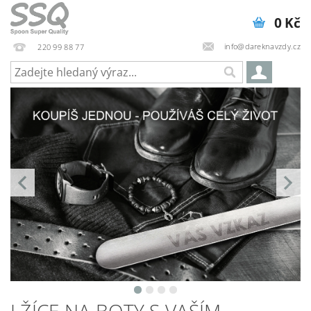
0 Kč
info@dareknavzdy.cz
220 99 88 77
LŽÍCE NA BOTY S VAŠÍM